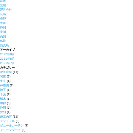
群馬
茨城
運営会社
長崎
長野
青森
静岡
香川
高知
鳥取
鹿児島
アーカイブ
2022年8月
2021年8月
2021年7月
カテゴリー
都道府県
(11)
関東
(9)
東京
(4)
神奈川
(3)
埼玉
(1)
千葉
(1)
栃木
(1)
中部
(3)
静岡
(2)
愛知
(1)
施工内容
(11)
テント工事
(8)
ビニールカーテン
(8)
クリーンブース
(8)