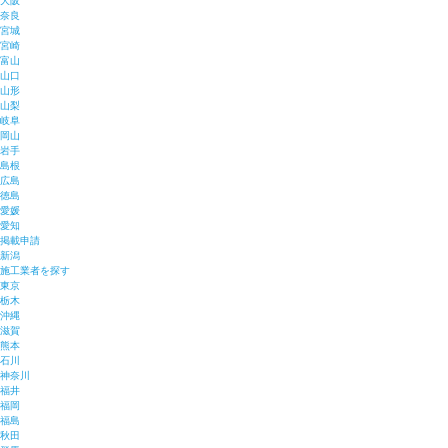
大阪
奈良
宮城
宮崎
富山
山口
山形
山梨
岐阜
岡山
岩手
島根
広島
徳島
愛媛
愛知
掲載申請
新潟
施工業者を探す
東京
栃木
沖縄
滋賀
熊本
石川
神奈川
福井
福岡
福島
秋田