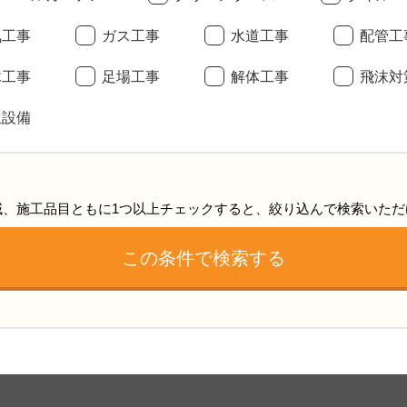
気工事
ガス工事
水道工事
配管工
木工事
足場工事
解体工事
飛沫対
生設備
域、施工品目ともに1つ以上チェックすると、絞り込んで検索いただ