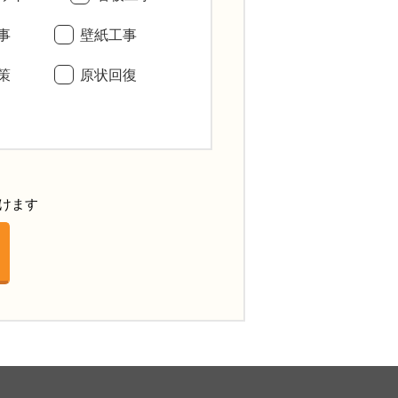
事
壁紙工事
策
原状回復
けます