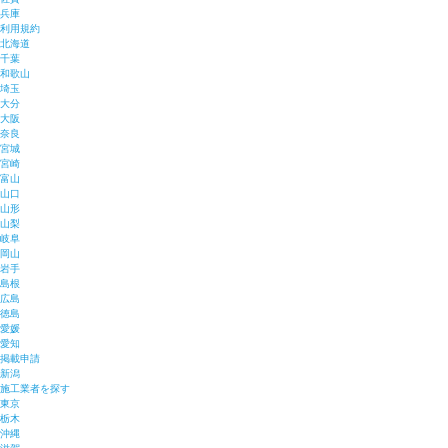
兵庫
利用規約
北海道
千葉
和歌山
埼玉
大分
大阪
奈良
宮城
宮崎
富山
山口
山形
山梨
岐阜
岡山
岩手
島根
広島
徳島
愛媛
愛知
掲載申請
新潟
施工業者を探す
東京
栃木
沖縄