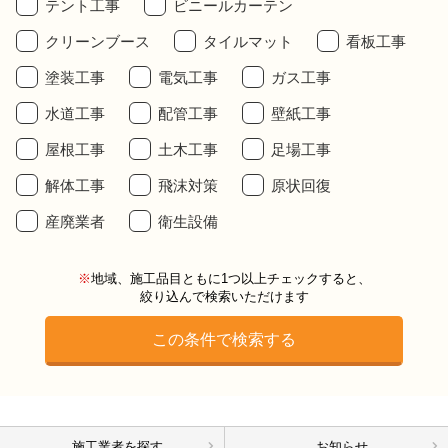
テント工事
ビニールカーテン
クリーンブース
タイルマット
看板工事
塗装工事
電気工事
ガス工事
水道工事
配管工事
壁紙工事
屋根工事
土木工事
足場工事
解体工事
飛沫対策
原状回復
産廃業者
衛生設備
※
地域、施工品目ともに1つ以上チェックすると、
絞り込んで検索いただけます
施工業者を探す
お知らせ