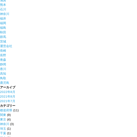
滋賀
熊本
石川
神奈川
福井
福岡
福島
秋田
群馬
茨城
運営会社
長崎
長野
青森
静岡
香川
高知
鳥取
鹿児島
アーカイブ
2022年8月
2021年8月
2021年7月
カテゴリー
都道府県
(11)
関東
(9)
東京
(4)
神奈川
(3)
埼玉
(1)
千葉
(1)