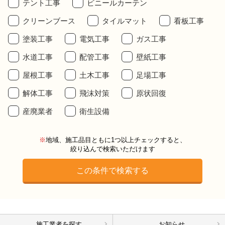
テント工事
ビニールカーテン
クリーンブース
タイルマット
看板工事
塗装工事
電気工事
ガス工事
水道工事
配管工事
壁紙工事
屋根工事
土木工事
足場工事
解体工事
飛沫対策
原状回復
産廃業者
衛生設備
※
地域、施工品目ともに1つ以上チェックすると、
絞り込んで検索いただけます
施工業者を探す
お知らせ