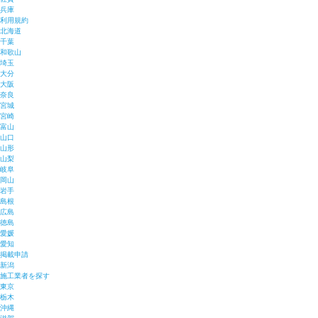
兵庫
利用規約
北海道
千葉
和歌山
埼玉
大分
大阪
奈良
宮城
宮崎
富山
山口
山形
山梨
岐阜
岡山
岩手
島根
広島
徳島
愛媛
愛知
掲載申請
新潟
施工業者を探す
東京
栃木
沖縄